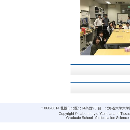
〒060-0814 札幌市北区北14条西9丁目 北海道大学大
Copyright © Laboratory of Cellular and Tissu
Graduate School of Information Science a