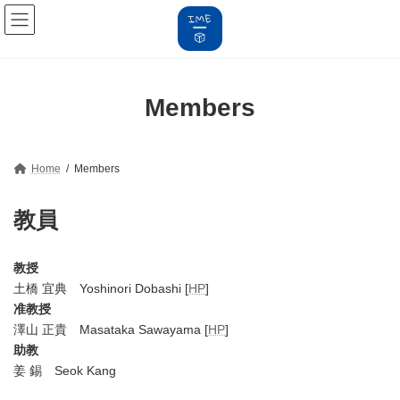
コ
ナ
ン
ビ
テ
ゲ
ン
ー
ツ
シ
へ
ョ
Members
ス
ン
キ
に
ッ
移
プ
動
Home
Members
教員
教授
土橋 宜典 Yoshinori Dobashi [
HP
]
准教授
澤山 正貴 Masataka Sawayama [
HP
]
助教
姜 錫 Seok Kang