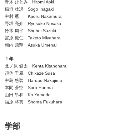
青木 ひとみ Hitomi Aoki
稲垣 壮冴 Sogo Inagaki
中村 薫 Kaoru Nakamura
野坂 亮介 Ryosuke Nosaka
鈴木 周平 Shuhei Suzuki
宮原 毅仁 Taketo Miyahara
梅内 飛翔 Asuka Umenai
１年
北ノ原 健太 Kenta Kitanohara
須佐 千風 Chikaze Susa
中島 悠碧 Haruao Nakajima
本間 蒼空 Sora Honma
山田 昂和 Ko Yamada
福原 将真 Shoma Fukuhara
学部