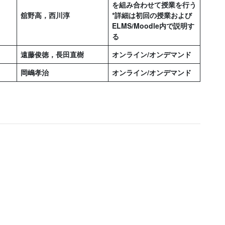
を組み合わせて授業を行う
舘野高，西川淳
*詳細は初回の授業および
ELMS/Moodle内で説明す
る
遠藤俊徳，長田直樹
オンライン/オンデマンド
岡嶋孝治
オンライン/オンデマンド