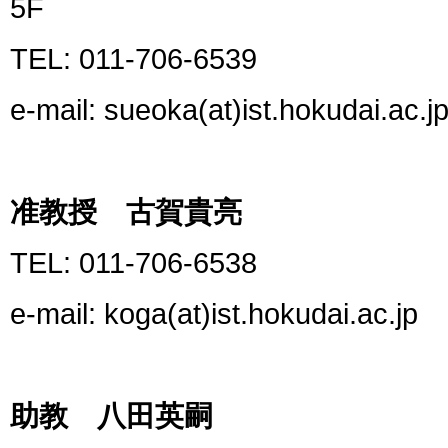
5F
TEL: 011-706-6539
e-mail: sueoka(at)ist.hokudai.ac.j
准教授 古賀貴亮
TEL: 011-706-6538
e-mail: koga(at)ist.hokudai.ac.jp
助教 八田英嗣