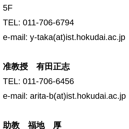
5F
TEL: 011-706-6794
e-mail: y-taka(at)ist.hokudai.ac.jp
准教授 有田正志
TEL: 011-706-6456
e-mail: arita-b(at)ist.hokudai.ac.jp
助教 福地 厚