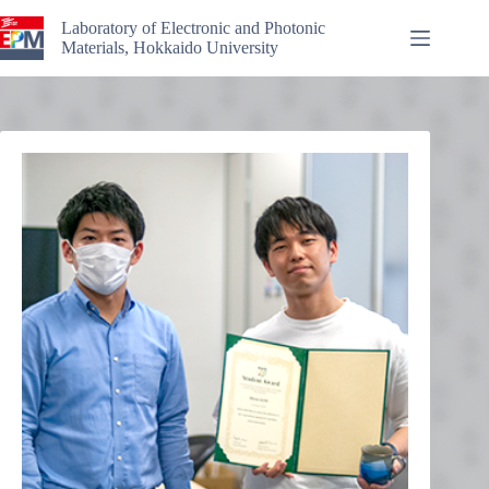
Skip
to
Laboratory of Electronic and Photonic
content
Materials, Hokkaido University