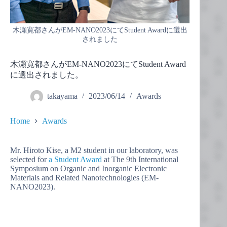
木瀬寛都さんがEM-NANO2023にてStudent Awardに選出
されました
木瀬寛都さんがEM-NANO2023にてStudent Award
に選出されました。
takayama
2023/06/14
Awards
Home
Awards
Mr. Hiroto Kise, a M2 student in our laboratory, was
selected for
a Student Award
at The 9th International
Symposium on Organic and Inorganic Electronic
Materials and Related Nanotechnologies (EM-
NANO2023).