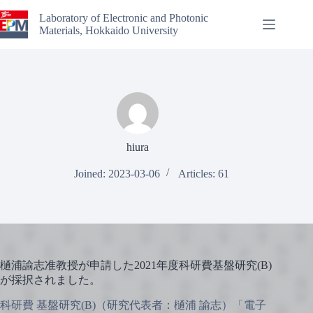
Skip
to
Laboratory of Electronic and Photonic
content
Materials, Hokkaido University
hiura
Joined: 2023-03-06
Articles: 61
樋浦諭志准教授が申請した2021年度科研費基盤研究(B)
が採択されました。
科研費 基盤研究(B)（研究代表者：樋浦 諭志）「電子