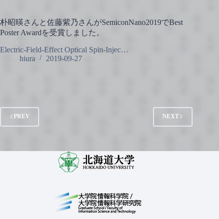
朴昭暎さんと佐藤紫乃さんがSemiconNano2019でBest
Poster Awardを受賞しました。
Electric-Field-Effect Optical Spin-Injec…
hiura
2019-09-27
PREV
NEXT