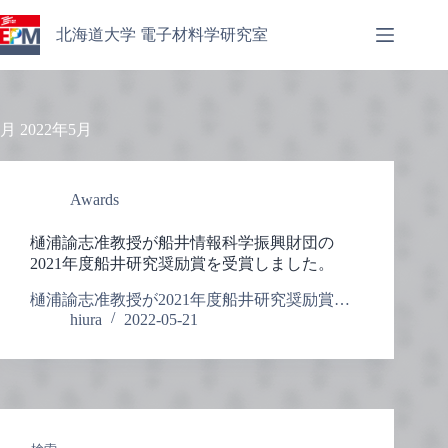
コ
ン
北海道大学 電子材料学研究室
テ
ン
ツ
へ
月
2022年5月
ス
キ
ッ
プ
Awards
樋浦諭志准教授が船井情報科学振興財団の
2021年度船井研究奨励賞を受賞しました。
樋浦諭志准教授が2021年度船井研究奨励賞…
hiura
2022-05-21