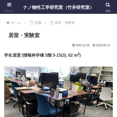
ナノ物性工学研究室（竹井研究室）
メニュー
検索
ホーム
設備
居室・実験室
居室・実験室
2024.12.25
2023.04.11
2
学生居室 (情報科学棟 5階 5-15(3), 62 m
)