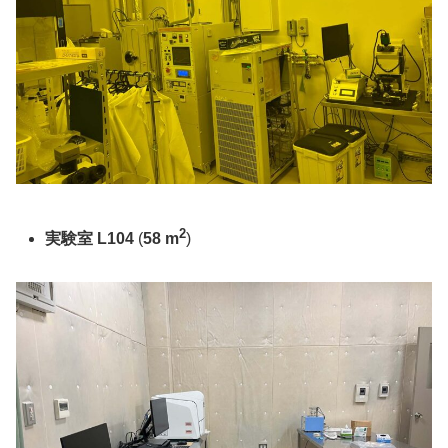
2
実験室 L104
(
58 m
)