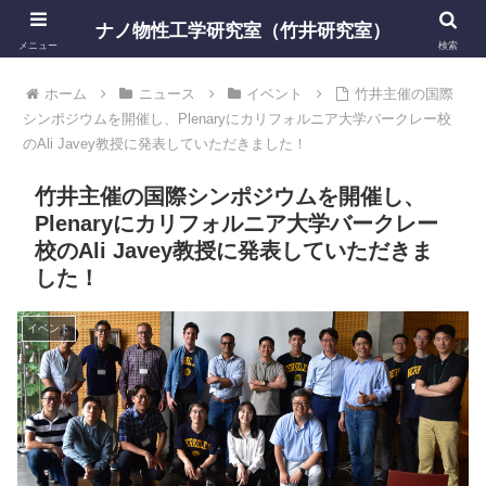
ナノ物性工学研究室（竹井研究室）
メニュー
検索
ホーム
ニュース
イベント
竹井主催の国際
シンポジウムを開催し、Plenaryにカリフォルニア大学バークレー校
のAli Javey教授に発表していただきました！
竹井主催の国際シンポジウムを開催し、
Plenaryにカリフォルニア大学バークレー
校のAli Javey教授に発表していただきま
した！
イベント