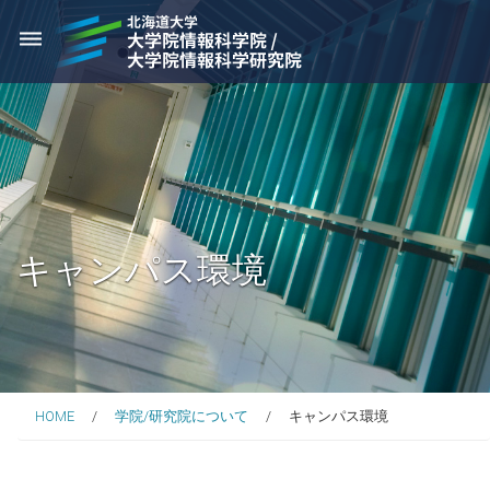
dehaze
キャンパス環境
HOME
学院/研究院について
キャンパス環境