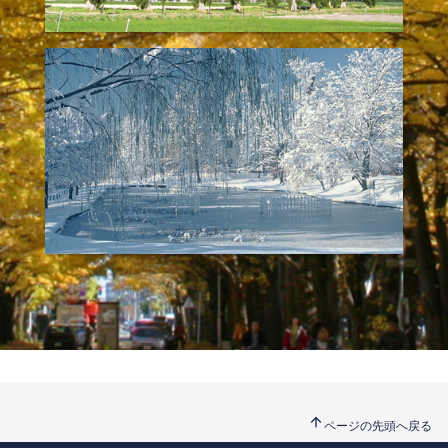
arrow_upward
ページの先頭へ戻る