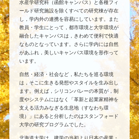
水産学研究科（函館キャンパス）と各種フィ
ールド研究施設を除くすべての研究棟が存在
し，学内外の連携を容易にしています。また
教員・学生にとって，都市環境と大学環境が
融合したキャンパスは，きわめて便利で快適
なものとなっています。さらに学内には自然
があふれ，美しいキャンパス環境を形作って
います。
自然・経済・社会など，私たちを巡る環境
は，そこに生きる発想やスタイルを生み出し
ます。例えば，シリコンバレーの本質が，制
度やシステムにはなく「革新と起業家精神を
支える活力みなぎる生息地（すなわち環
境）」にあると分析したのはスタンフォード
大学の研究プログラムでした。
北海道大学は，建学の当初より日本の産業・