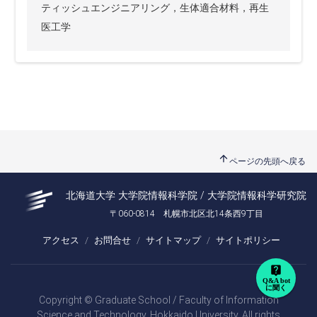
ティッシュエンジニアリング，生体適合材料，再生
医工学
arrow_upward
ページの先頭へ戻る
北海道大学 大学院情報科学院 / 大学院情報科学研究院
〒060-0814 札幌市北区北14条西9丁目
アクセス
お問合せ
サイトマップ
サイトポリシー
live_help
Q&A bot
に聞く
Copyright © Graduate School / Faculty of Information
Science and Technology, Hokkaido University. All rights