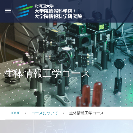
dehaze
生体情報工学コース
HOME
コースについて
生体情報工学コース