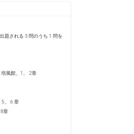
される 3 問のうち 1 問を
培風館、1、 2章
、 6 章
8章