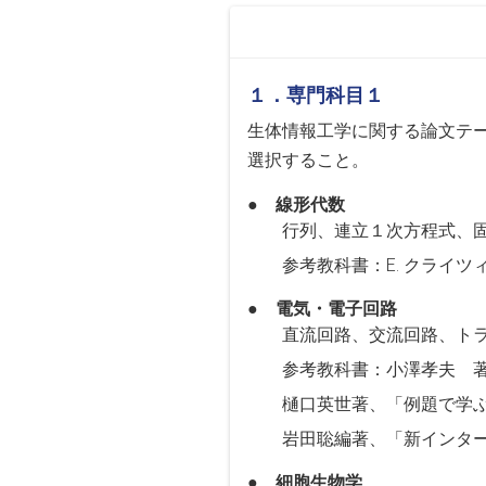
１．専門科目１
生体情報工学に関する論文テーマ
選択すること。
● 線形代数
行列、連立１次方程式、
参考教科書：E. クライ
● 電気・電子回路
直流回路、交流回路、ト
参考教科書：小澤孝夫 著、
樋口英世著、「例題で学ぶア
岩田聡編著、「新インタ
● 細胞生物学