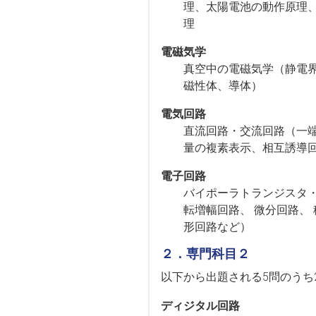
理、太陽電池の動作原理
理
電磁気学
真空中の電磁気学（静電
磁性体、導体）
電気回路
直流回路・交流回路（一
量の複素表示、相互誘導
電子回路
バイポーラトランジスタ・
転増幅回路、 微分回路、
形回路など）
２．専門科目２
以下から出題される5問のうち
ディジタル回路