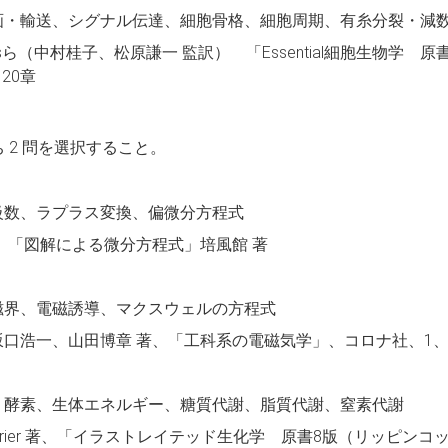
画・輸送、シグナル伝達、細胞骨格、細胞周期、有糸分裂・減
ertsら（中村桂子、松原謙一 監訳） 「Essential細胞生物学 
 20章
ち 2 問を選択すること。
級数、ラプラス変換、偏微分方程式
、「図解による微分方程式」培風館 著
磁界、電磁誘導、マクスウェルの方程式
浩一、山田博章 著、「工科系の電磁気学」、コロナ社、1、 2、 
、酵素、生体エネルギー、糖質代謝、脂質代謝、窒素代謝
. Ferrier 著、「イラストレイテッド生化学 原書8版（リッピ