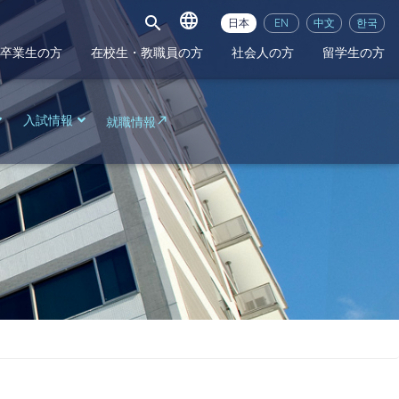
language
search
日本
EN
中文
한국
卒業生の方
在校生・教職員の方
社会人の方
留学生の方
入試情報
就職情報