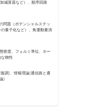
（加減算器など）、順序回路
の問題（ポテンシャルステッ
ーの量子化など）、角運動量演
態密度、フェルミ準位、ホー
的な物性
復調)、情報理論(通信路と通
論)