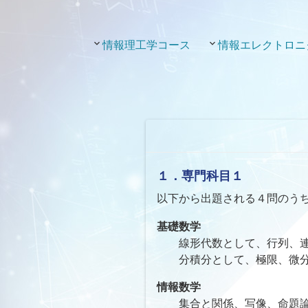
情報理工学コース
情報エレクトロニ
１．専門科目１
以下から出題される４問のう
基礎数学
線形代数として、行列、
分積分として、極限、微
情報数学
集合と関係、写像、命題