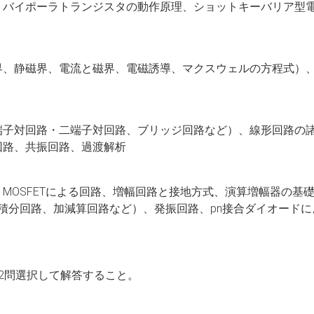
、バイポーラトランジスタの動作原理、ショットキーバリア型
界、静磁界、電流と磁界、電磁誘導、マクスウェルの方程式）
端子対回路・二端子対回路、ブリッジ回路など）、線形回路の
回路、共振回路、過渡解析
MOSFETによる回路、増幅回路と接地方式、演算増幅器の基
 積分回路、加減算回路など）、発振回路、pn接合ダイオード
2問選択して解答すること。