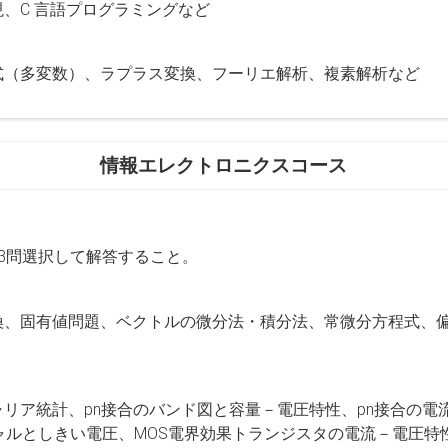
、C 言語プログラミングなど
式（多変数）、ラプラス変換、フーリエ解析、複素解析など
情報エレクトロニクスコース
3問選択して解答すること。
換、固有値問題、ベクトルの微分法・積分法、常微分方程式、
リア統計、pn接合のバンド図と容量－電圧特性、pn接合の電
ャルとしきい電圧、MOS電界効果トランジスタの電流－電圧特