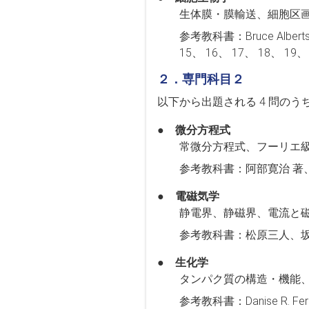
生体膜・膜輸送、細胞区
参考教科書：Bruce Alb
15、 16、 17、 18、 19、
２．専門科目２
以下から出題される 4 問のう
● 微分方程式
常微分方程式、フーリエ
参考教科書：阿部寛治 著
● 電磁気学
静電界、静磁界、電流と
参考教科書：松原三人、坂口
● 生化学
タンパク質の構造・機能
参考教科書：Danise R