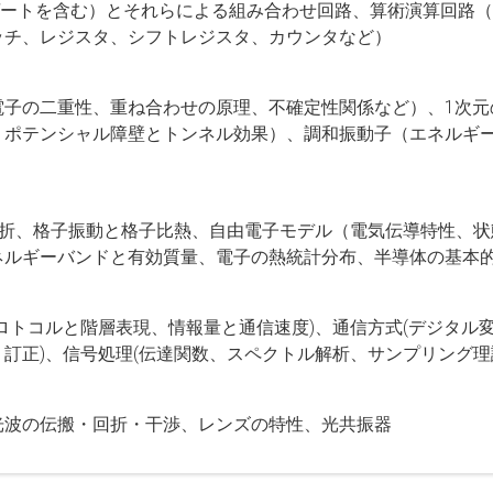
ゲートを含む）とそれらによる組み合わせ回路、算術演算回路
ッチ、レジスタ、シフトレジスタ、カウンタなど）
電子の二重性、重ね合わせの原理、不確定性関係など）、1次元
、ポテンシャル障壁とトンネル効果）、調和振動子（エネルギ
回折、格子振動と格子比熱、自由電子モデル（電気伝導特性、状
ネルギーバンドと有効質量、電子の熱統計分布、半導体の基本
ロトコルと階層表現、情報量と通信速度)、通信方式(デジタル変
訂正)、信号処理(伝達関数、スペクトル解析、サンプリング理
光波の伝搬・回折・干渉、レンズの特性、光共振器