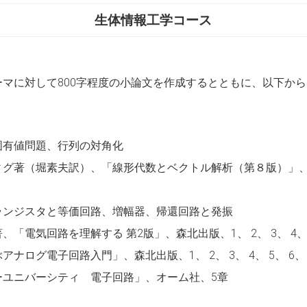
生体情報工学コース
に対して800字程度の小論文を作成するとともに、以下から出題
固有値問題、行列の対角化
ツィグ著（堀素夫訳）、「線形代数とベクトル解析（第８版）」、
ランジスタと等価回路、増幅器、帰還回路と発振
「電気回路を理解する 第2版」、森北出版、1、 2、 3、 4、 5
ナログ電子回路入門」、森北出版、1、 2、 3、 4、 5、 6、 
ーユニバーシティ 電子回路」、オーム社、5章