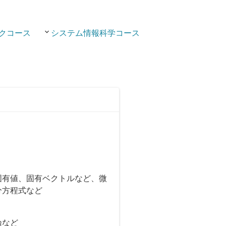
クコース
システム情報科学コース
固有値、固有ベクトルなど、微
分方程式など
論など