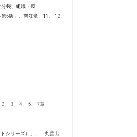
数分裂、組織・癌
原書第5版」、南江堂、11、 12、
3、 4、 5、 7章
ンコットシリーズ）」、 丸善出