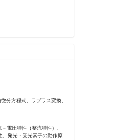
偏微分方程式、ラプラス変換、
流－電圧特性（整流特性）、
性、発光・受光素子の動作原