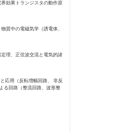
電界効果トランジスタの動作原
、物質中の電磁気学（誘電体、
諸定理、正弦波交流と電気的諸
礎と応用（反転増幅回路、 非反
による回路（整流回路、波形整