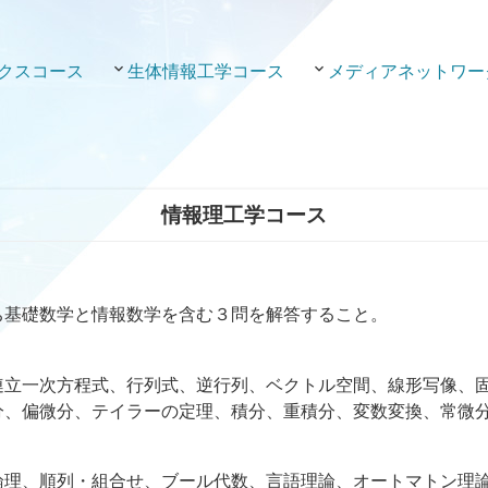
クスコース
生体情報工学コース
メディアネットワー
情報理工学コース
ち基礎数学と情報数学を含む３問を解答すること。
連立一次方程式、行列式、逆行列、ベクトル空間、線形写像、
分、偏微分、テイラーの定理、積分、重積分、変数変換、常微
論理、順列・組合せ、ブール代数、言語理論、オートマトン理