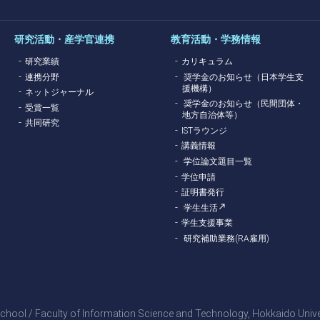
研究活動・産学官連携
教育活動・学務情報
研究業績
カリキュラム
連携分野
奨学金のお知らせ（日本学生支
援機構）
ネットジャーナル
奨学金のお知らせ（民間団体・
受賞一覧
地方自治体等）
共同研究
ISTラウンジ
講義情報
学位論文題目一覧
学位申請
証明書発行
学生生活
学生支援事業
研究補助業務(RA雇用)
hool / Faculty of Information Science and Technology, Hokkaido Universi