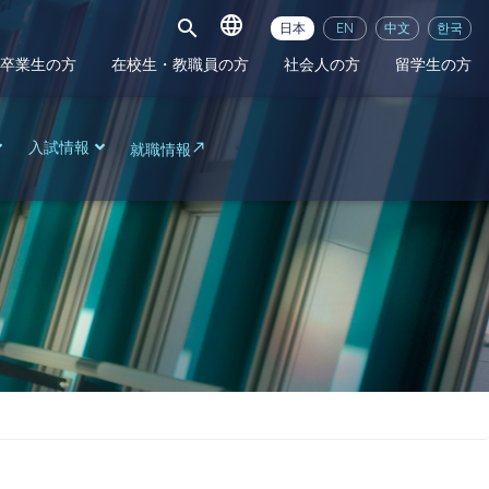
language
search
日本
EN
中文
한국
卒業生の方
在校生・教職員の方
社会人の方
留学生の方
入試情報
就職情報