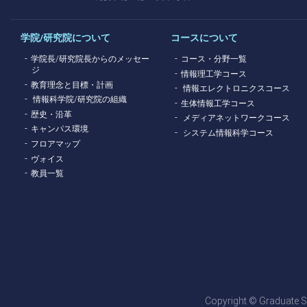
学院/研究院について
コースについて
学院長/研究院長からのメッセー
コース・分野一覧
ジ
情報理工学コース
教育理念と目標・計画
情報エレクトロニクスコース
情報科学院/研究院の組織
生体情報工学コース
歴史・沿革
メディアネットワークコース
キャンパス環境
システム情報科学コース
フロアマップ
ヴォイス
教員一覧
Copyright © Graduate Sc