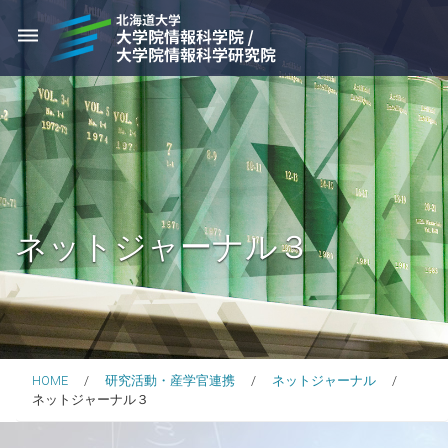
dehaze
ネットジャーナル３
HOME
研究活動・産学官連携
ネットジャーナル
ネットジャーナル３