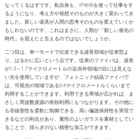
なってくるはずです。私自身も、IPやIBを使って仕事をす
るようになり、考え方や発想そのものが大きく変わってき
ました。新しい道具が人間の思考そのものを変えていくか
もしれないのです。これはまさに、人類が「新しい進化の
時代」を迎えたと言えるのではないでしょうか。
二つ目は、単一モードで伝送できる波長領域が従来型よ
り、はるかに広いという点です。従来のファイバは、波長
が1.3～1.7マイクロメートルの近赤外領域の目には見えな
い光を使用していますが、フォトニック結晶ファイバで
は、可視光の領域である0.4マイクロメートルくらいまで
利用することができます。利用できる帯域が広がれば、ま
さしく周波数資源の有効利用にもつながります。その他に
も非線形性を柔軟に制御できる、高い偏波保持性を実現で
きるなどの利点があり、素性のよいガラスを素材としてい
ることで、揺らぎのない精密な加工ができます。