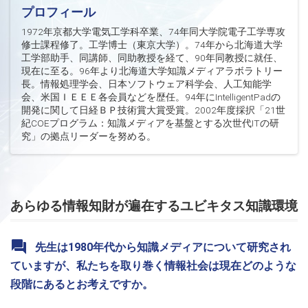
プロフィール
1972年京都大学電気工学科卒業、74年同大学院電子工学専攻
修士課程修了。工学博士（東京大学）。74年から北海道大学
工学部助手、同講師、同助教授を経て、90年同教授に就任、
現在に至る。96年より北海道大学知識メディアラボラトリー
長。情報処理学会、日本ソフトウェア科学会、人工知能学
会、米国ＩＥＥＥ各会員などを歴任。94年にIntelligentPadの
開発に関して日経ＢＰ技術賞大賞受賞。2002年度採択「21世
紀COEプログラム：知識メディアを基盤とする次世代ITの研
究」の拠点リーダーを努める。
あらゆる情報知財が遍在するユビキタス知識環境
先生は1980年代から知識メディアについて研究され
ていますが、私たちを取り巻く情報社会は現在どのような
段階にあるとお考えですか。