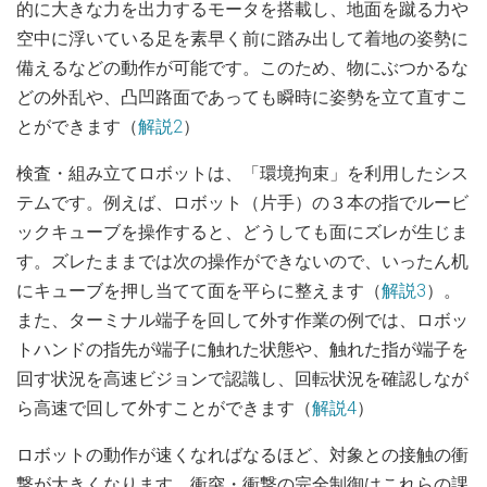
的に大きな力を出力するモータを搭載し、地面を蹴る力や
空中に浮いている足を素早く前に踏み出して着地の姿勢に
備えるなどの動作が可能です。このため、物にぶつかるな
どの外乱や、凸凹路面であっても瞬時に姿勢を立て直すこ
とができます（
解説2
）
検査・組み立てロボットは、「環境拘束」を利用したシス
テムです。例えば、ロボット（片手）の３本の指でルービ
ックキューブを操作すると、どうしても面にズレが生じま
す。ズレたままでは次の操作ができないので、いったん机
にキューブを押し当てて面を平らに整えます（
解説3
）。
また、ターミナル端子を回して外す作業の例では、ロボッ
トハンドの指先が端子に触れた状態や、触れた指が端子を
回す状況を高速ビジョンで認識し、回転状況を確認しなが
ら高速で回して外すことができます（
解説4
）
ロボットの動作が速くなればなるほど、対象との接触の衝
撃が大きくなります。衝突・衝撃の完全制御はこれらの課