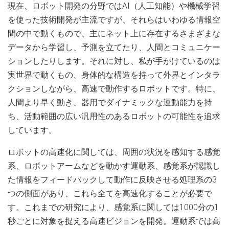
現在、ロボット開発の分野ではAI（人工知能）や機械学習
を使った技術開発が主流ですが、それらはいわゆる情報空
間の中で動くもので、主にネット上に存在するさまざまな
データから学習し、予測を立てたり、人間とコミュニケー
ションしたりします。それに対し、私が手がけているのは
実世界で動くもの、身体的な構造を持って外界とインタラ
クションしながら、高速で動作するロボットです。特に、
人間より早く動き、器用でダイナミックな運動能力を持
ち、活動範囲の広い汎用性のあるロボットの可能性を追求
しています。
ロボットの高速化に関しては、周囲の状況を感知する感覚
系、ロボットアームなどを動かす運動系、感覚系が認識し
た情報をフィードバックして動作に反映させる処理系の3
つの側面があり、これら全てを高速化することが必要で
す。これまでの研究により、感覚系に関しては1000分の1
秒ごとに対象を捉える高速ビジョンを開発。運動系では高