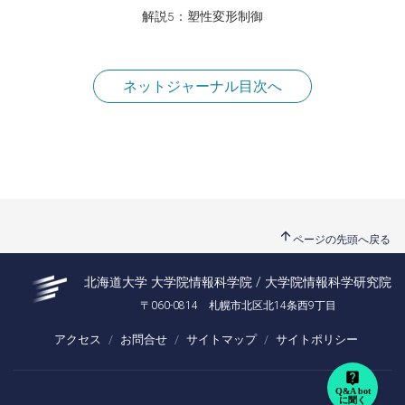
解説5：塑性変形制御
ネットジャーナル目次へ
arrow_upward
ページの先頭へ戻る
北海道大学 大学院情報科学院 / 大学院情報科学研究院
〒060-0814 札幌市北区北14条西9丁目
アクセス
お問合せ
サイトマップ
サイトポリシー
live_help
Q&A bot
に聞く