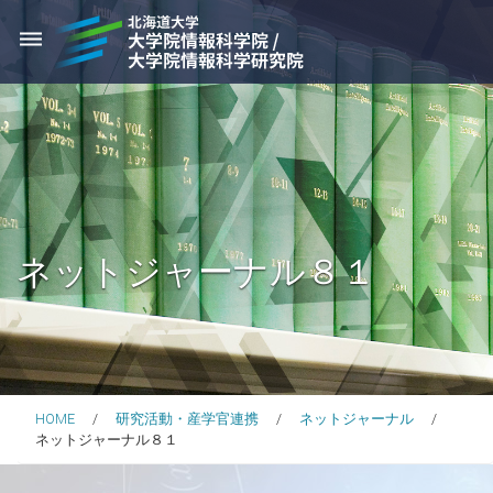
dehaze
ネットジャーナル８１
HOME
研究活動・産学官連携
ネットジャーナル
ネットジャーナル８１