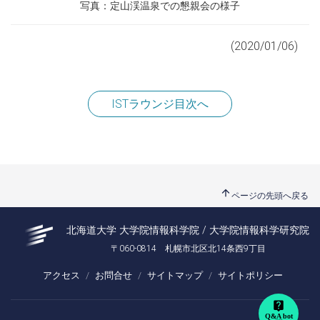
写真：定山渓温泉での懇親会の様子
(2020/01/06)
ISTラウンジ目次へ
arrow_upward
ページの先頭へ戻る
北海道大学 大学院情報科学院 / 大学院情報科学研究院
〒060-0814 札幌市北区北14条西9丁目
アクセス
お問合せ
サイトマップ
サイトポリシー
live_help
Q&A bot