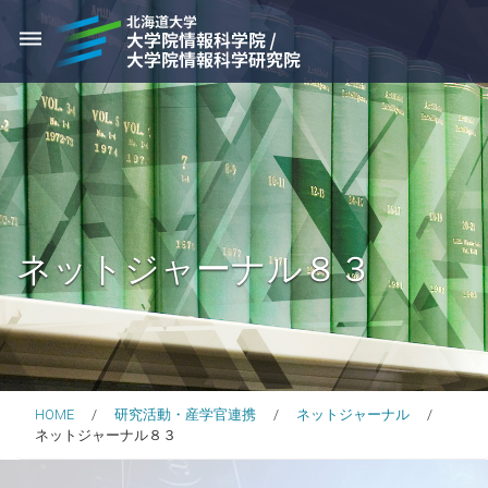
dehaze
ネットジャーナル８３
HOME
研究活動・産学官連携
ネットジャーナル
ネットジャーナル８３