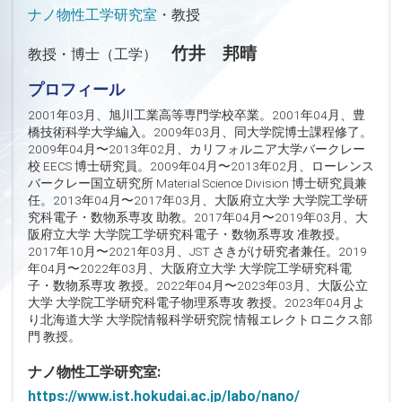
ナノ物性工学研究室
・教授
竹井 邦晴
教授・博士（工学）
プロフィール
2001年03月、旭川工業高等専門学校卒業。2001年04月、豊
橋技術科学大学編入。2009年03月、同大学院博士課程修了。
2009年04月〜2013年02月、カリフォルニア大学バークレー
校 EECS 博士研究員。2009年04月〜2013年02月、ローレンス
バークレー国立研究所 Material Science Division 博士研究員兼
任。2013年04月〜2017年03月、大阪府立大学 大学院工学研
究科電子・数物系専攻 助教。2017年04月〜2019年03月、大
阪府立大学 大学院工学研究科電子・数物系専攻 准教授。
2017年10月〜2021年03月、JST さきがけ研究者兼任。2019
年04月〜2022年03月、大阪府立大学 大学院工学研究科電
子・数物系専攻 教授。2022年04月〜2023年03月、大阪公立
大学 大学院工学研究科電子物理系専攻 教授。2023年04月よ
り北海道大学 大学院情報科学研究院 情報エレクトロニクス部
門 教授。
ナノ物性工学研究室:
https://www.ist.hokudai.ac.jp/labo/nano/