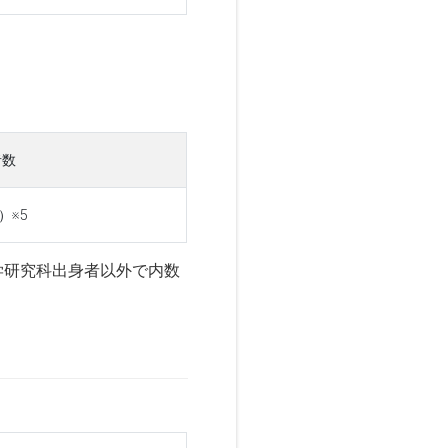
者数
）※5
学研究科出身者以外で内数