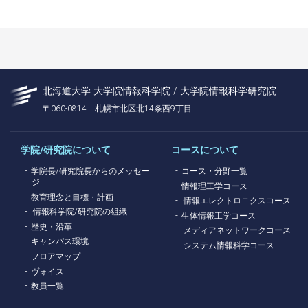
北海道大学 大学院情報科学院 / 大学院情報科学研究院
〒060-0814 札幌市北区北14条西9丁目
学院/研究院について
コースについて
学院長/研究院長からのメッセー
コース・分野一覧
ジ
情報理工学コース
教育理念と目標・計画
情報エレクトロニクスコース
情報科学院/研究院の組織
生体情報工学コース
歴史・沿革
メディアネットワークコース
キャンパス環境
システム情報科学コース
フロアマップ
ヴォイス
教員一覧