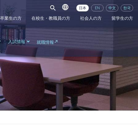
language
search
日本
EN
中文
한국
卒業生の方
在校生・教職員の方
社会人の方
留学生の方
入試情報
就職情報