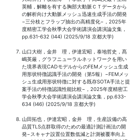
英輔，解離を有する胸部大動脈ＣＴデータから
の解析向け大動脈メッシュ迅速生成手法の開発
−三分枝とフラップ抽出の高精度化−，2025年
度精密工学会秋季大会学術講演会講演論文集，
pp.631-632 (I44) (2025/9/18 京都大学)
山口大樹，金井 理，伊達宏昭，泰地哲史，髙
嶋英厳，グラフニューラルネットワークを用い
た境界表現CADモデルからのFEMメッシュ生成
用形状特徴認識手法の開発（第5報）−FEMメッ
シュ生成用形状特徴に対する既存SOTA手法と提
案手法の特徴認識性能比較−，2025年度精密工
学会秋季大会学術講演会講演論文集，pp.633-
634 (I46) (2025/9/18 京都大学)
山田拓也，伊達宏昭，金井 理，生産設備の高
品質TLS点群取得のための最適計測計画法の開
発−スキャナ設置位置数低減と計測被覆率向上