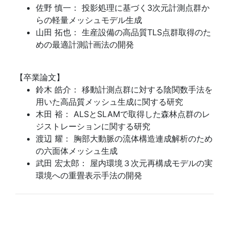
佐野 慎一： 投影処理に基づく3次元計測点群か
らの軽量メッシュモデル生成
山田 拓也： 生産設備の高品質TLS点群取得のた
めの最適計測計画法の開発
【卒業論文】
鈴木 皓介： 移動計測点群に対する陰関数手法を
用いた高品質メッシュ生成に関する研究
木田 裕： ALSとSLAMで取得した森林点群のレ
ジストレーションに関する研究
渡辺 耀： 胸部大動脈の流体構造連成解析のため
の六面体メッシュ生成
武田 宏太郎： 屋内環境３次元再構成モデルの実
環境への重畳表示手法の開発