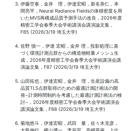
伊藤空泰，金井 理，伊達宏昭，新名恭仁，本
間亮平，Neural Radiance Fieldsの体積密度を用
いたMVS再構成品質予測手法の改良，2026年度
精密工学会春季大会学術講演会講演論文集，
F85 (2026/3/19 埼玉大学)
佐野 慎一，伊達 宏昭，金井 理，投影処理に基
づく環境計測点群からの構造物軽量メッシュ生
成，2026年度精密工学会春季大会学術講演会講
演論文集，F87 (2026/3/19 埼玉大学)
山田拓也，伊達宏昭，金井 理，生産設備の高
品質TLS点群取得のための最適計測計画法の開
発−計測時間制約を考慮した最適計測計画法の検
討−，2026年度精密工学会春季大会学術講演会
講演論文集，F88 (2026/3/19 埼玉大学)
菊地悠斗，伊達宏昭，武田 量，佐々木克彦，
大島伸行，横山博一，李辰宇，高嶋英厳，上出