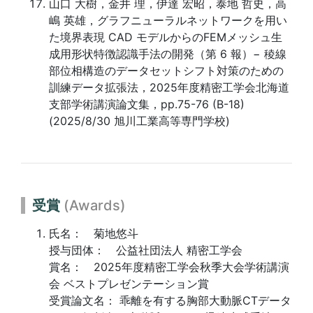
山口 大樹，金井 理，伊達 宏昭，泰地 哲史，高
嶋 英雄，グラフニューラルネットワークを用い
た境界表現 CAD モデルからのFEMメッシュ生
成用形状特徴認識手法の開発（第 6 報）− 稜線
部位相構造のデータセットシフト対策のための
訓練データ拡張法，2025年度精密工学会北海道
支部学術講演論文集，pp.75-76 (B-18)
(2025/8/30 旭川工業高等専門学校)
受賞
(Awards)
氏名： 菊地悠斗
授与団体： 公益社団法人 精密工学会
賞名： 2025年度精密工学会秋季大会学術講演
会 ベストプレゼンテーション賞
受賞論文名： 乖離を有する胸部大動脈CTデータ