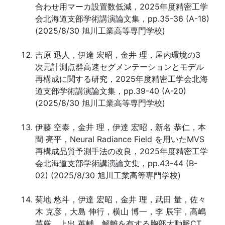
合わせ用マーカ設置数低減，2025年度精密工学
会北海道支部学術講演論文集，pp.35-36 (A-18)
(2025/8/30 旭川工業高等専門学校)
吉原 迅人，伊達 宏昭，金井 理，屋内環境の3
次元計測点群高速セグメンテーションとモデル
再構成に関する研究，2025年度精密工学会北海
道支部学術講演論文集，pp.39-40 (A-20)
(2025/8/30 旭川工業高等専門学校)
伊藤 空泰，金井 理，伊達 宏昭，新名 恭仁，本
間 亮平，Neural Radiance Field を用いたMVS
再構成品質予測手法の改良，2025年度精密工学
会北海道支部学術講演論文集，pp.43-44 (B-
02) (2025/8/30 旭川工業高等専門学校)
菊地 悠斗，伊達 宏昭，金井 理，武田 量，佐々
木 克彦，大島 伸行，横山 博一，李 辰宇，高嶋
英厳，上出 英輔，解離を有する胸部大動脈CT