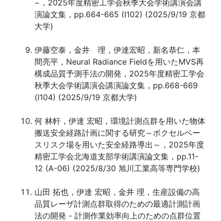
−，2025年度精密工学会秋季大会学術講演会講
演論文集，pp.664-665 (I102) (2025/9/19 京都
大学)
伊藤空泰，金井 理，伊達宏昭，新名恭仁，本
間亮平，Neural Radiance Fieldを用いたMVS再
構成品質予測手法の開発，2025年度精密工学会
秋季大会学術講演会講演論文集，pp.668-669
(I104) (2025/9/19 京都大学)
何 林軒，伊達 宏昭，環境計測点群を用いた物体
搬送安全経路計画に関する研究～ボクセルベー
スリスク場を用いた安全経路導出～，2025年度
精密工学会北海道支部学術講演論文集，pp.11-
12 (A-06) (2025/8/30 旭川工業高等専門学校)
山田 拓也，伊達 宏昭，金井 理，生産設備の高
品質レーザ計測点群取得のための最適計測計画
法の開発 - 計測作業効率向上のための点群位置