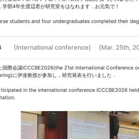
，学部4年生渡辺君が研究室をはなれます．お元気で！
rse students and four undergraduates completed their deg
26
(International conference) (Mar. 25th, 2
CCCBE2026(the 21st International Conference on C
ngineering)に伊達教授が参加し，研究発表を行いました．
icipated in the international conference ICCCBE2026 held 
tation.