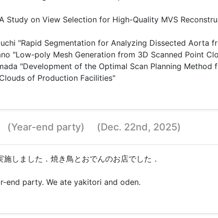
" A Study on View Selection for High-Quality MVS Reconstr
uchi "Rapid Segmentation for Analyzing Dissected Aorta f
Sano "Low-poly Mesh Generation from 3D Scanned Point Clo
mada "Development of the Optimal Scan Planning Method fo
Clouds of Production Facilities"
(Year-end party) (Dec. 22nd, 2025)
実施しました．焼き鳥とおでんのお店でした．
r-end party. We ate yakitori and oden.