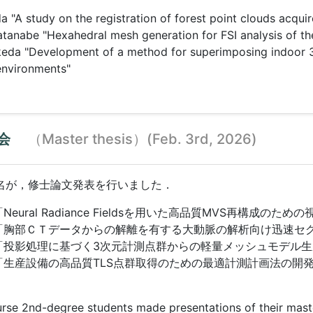
a "A study on the registration of forest point clouds acq
anabe "Hexahedral mesh generation for FSI analysis of the
keda "Development of a method for superimposing indoor 
environments"
会
（Master thesis）(Feb. 3rd, 2026)
名が，修士論文発表を行いました．
Neural Radiance Fieldsを用いた高品質MVS再構成の
「胸部ＣＴデータからの解離を有する大動脈の解析向け迅速セ
「投影処理に基づく3次元計測点群からの軽量メッシュモデル生
「生産設備の高品質TLS点群取得のための最適計測計画法の開
rse 2nd-degree students made presentations of their maste