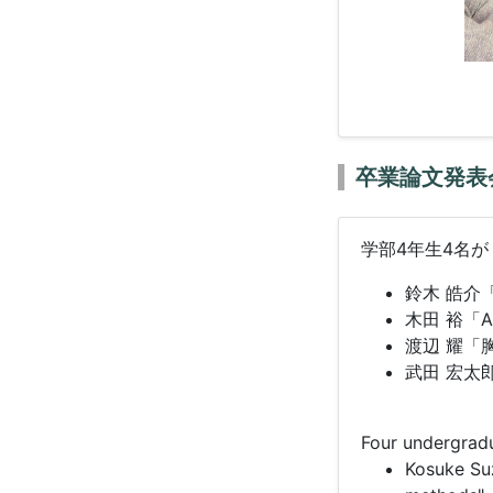
卒業論文発表
学部4年生4名
鈴木 皓介
木田 裕「
渡辺 耀「
武田 宏太
Four undergradu
Kosuke Suz