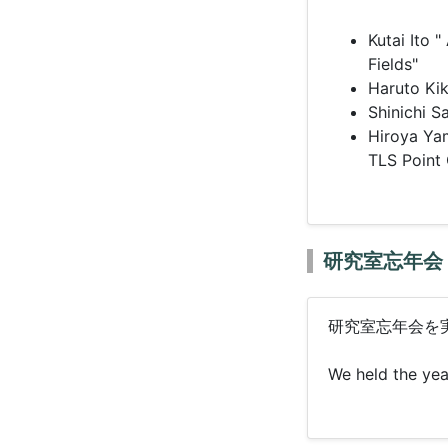
Kutai Ito 
Fields"
Haruto Kik
Shinichi 
Hiroya Ya
TLS Point 
研究室忘年会
研究室忘年会を
We held the yea