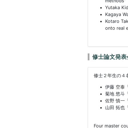
methods"
Yutaka Kid
Kagaya Wat
Kotaro Ta
onto real 
修士論文発表
修士２年生の４
伊藤 空泰「
菊地 悠斗
佐野 慎一
山田 拓也
Four master cou