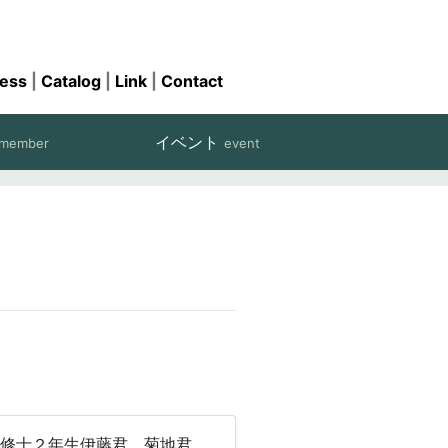
ess
|
Catalog
|
Link
|
Contact
イベント
member
event
)
．修士２年生伊藤君，菊地君，