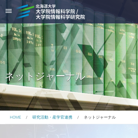
dehaze
ネットジャーナル
HOME
研究活動・産学官連携
ネットジャーナル