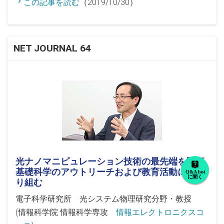
この記事を読む
（2019/10/30）
NET JOURNAL 64
光ナノマニピュレーション技術の最先端を開拓
live_help
基礎科学のアウトリーチおよび教育活動にも取
Q&A bot
に聞く
り組む
電子科学研究所 光システム物理研究分野・教授
(情報科学院 情報科学専攻
情報エレクトロニクスコ